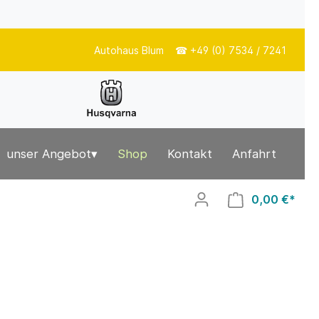
Autohaus Blum ☎ +49 (0) 7534 / 7241
unser Angebot▾
Shop
Kontakt
Anfahrt
0,00 €*