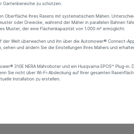
er Gartenbereiche zu schützen.
en Oberfläche Ihres Rasens mit systematischem Mähen. Unterschied
muster oder Dreiecke, während der Mäher in parallelen Bahnen fähr
es Muster, der eine Flächenkapazität von 1.000 m² ermöglicht.
 auf der Welt überwachen und ihn über die Automower® Connect-App
 an, sehen und ändern Sie die Einstellungen Ihres Mähers und erhal
ower® 310E NERA Mähroboter und ein Husqvarna EPOS™ Plug-in. Di
enn Sie nicht über Wi-Fi-Abdeckung auf Ihrer gesamten Rasenfläch
elle Installation zu erstellen.