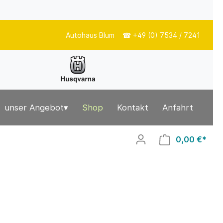
Autohaus Blum ☎ +49 (0) 7534 / 7241
unser Angebot▾
Shop
Kontakt
Anfahrt
0,00 €*