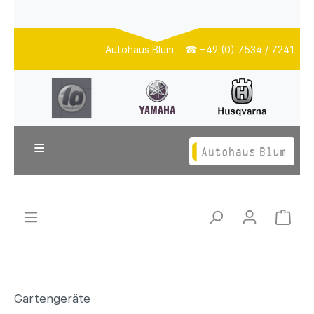
Autohaus Blum ☎ +49 (0) 7534 / 7241
≡
Gartengeräte