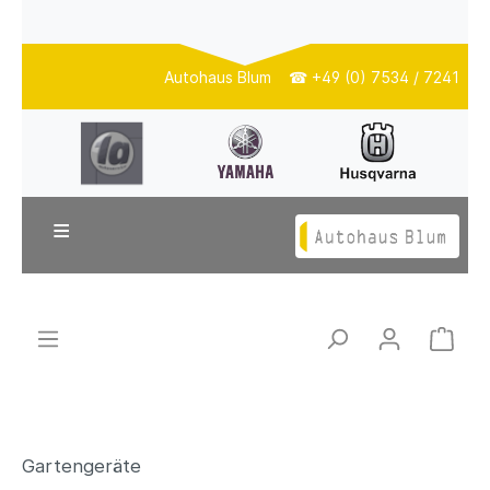
Autohaus Blum ☎ +49 (0) 7534 / 7241
≡
Gartengeräte