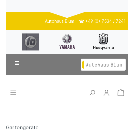
Autohaus Blum ☎ +49 (0) 7534 / 7241
≡
Gartengeräte