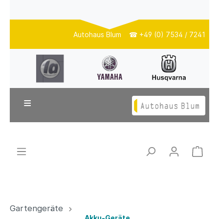
Autohaus Blum ☎ +49 (0) 7534 / 7241
≡
Gartengeräte
Akku-Geräte