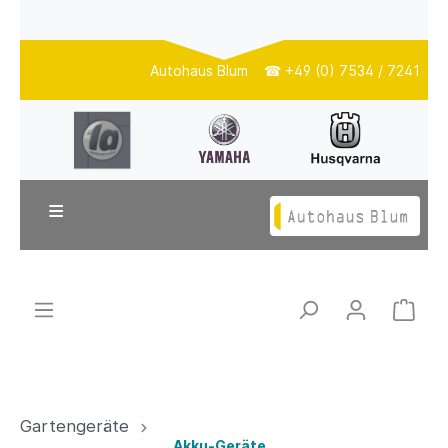
Autohaus Blum ☎ +49 (0) 7534 / 7241
≡
Gartengeräte
Akku-Geräte