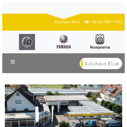
Autohaus Blum ☎ +49 (0) 7534 / 7241
≡