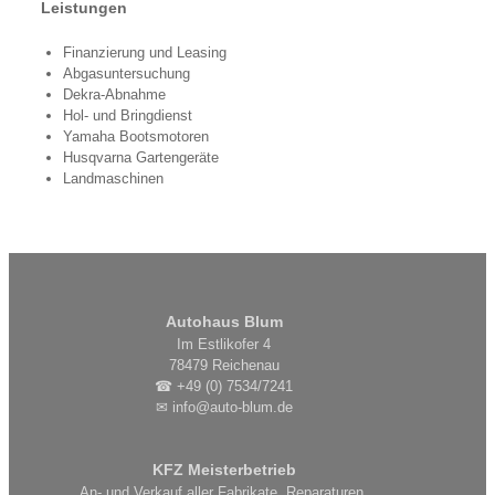
Leistungen
Finanzierung und Leasing
Abgasuntersuchung
Dekra-Abnahme
Hol- und Bringdienst
Yamaha Bootsmotoren
Husqvarna Gartengeräte
Landmaschinen
Autohaus Blum
Im Estlikofer 4
78479 Reichenau
☎ +49 (0) 7534/7241
✉ info@auto-blum.de
KFZ Meisterbetrieb
An- und Verkauf aller Fabrikate, Reparaturen,